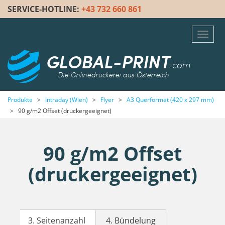
SERVICE-HOTLINE:
+43 732 660 861
Toggl
navig
GLOBAL-PRINT
.com
Die Onlinedruckerei aus Österreich
Produkte
>
Intraday (Wien)
>
Flyer
>
A3 Querformat (420 x 297 mm)
>
90 g/m2 Offset (druckergeeignet)
90 g/m2 Offset
(druckergeeignet)
3. Seitenanzahl
4. Bündelung