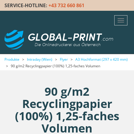
SERVICE-HOTLINE:
+43 732 660 861
Toggl
navig
GLOBAL-PRINT
.com
Die Onlinedruckerei aus Österreich
Produkte
>
Intraday (Wien)
>
Flyer
>
A3 Hochformat (297 x 420 mm)
>
90 g/m2 Recyclingpapier (100%) 1,25-faches Volumen
90 g/m2
Recyclingpapier
(100%) 1,25-faches
Volumen