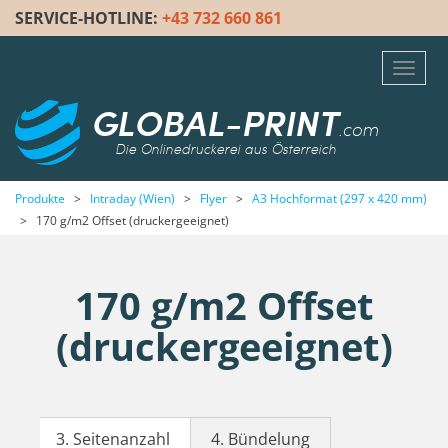
SERVICE-HOTLINE:
+43 732 660 861
Toggl
navig
GLOBAL-PRINT
.com
Die Onlinedruckerei aus Österreich
Produkte
>
Intraday (Wien)
>
Flyer
>
A3 Hochformat (297 x 420 mm)
>
170 g/m2 Offset (druckergeeignet)
170 g/m2 Offset
(druckergeeignet)
3. Seitenanzahl
4. Bündelung