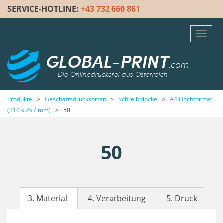
SERVICE-HOTLINE:
+43 732 660 861
Toggl
navig
GLOBAL-PRINT
.com
Die Onlinedruckerei aus Österreich
Produkte
>
Geschäftsdrucksorten
>
Schreibblöcke
>
A4 Hochformat
(210 x 297 mm)
>
50
50
3. Material
4. Verarbeitung
5. Druck
6