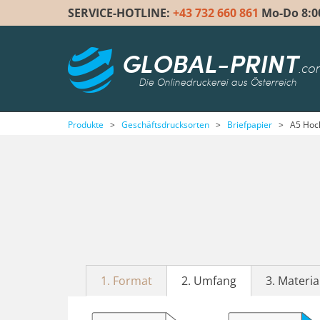
SERVICE-HOTLINE:
+43 732 660 861
Mo-Do 8:00 
GLOBAL-PRINT
.co
Die Onlinedruckerei aus Österreich
Produkte
>
Geschäftsdrucksorten
>
Briefpapier
>
A5 Hoc
1. Format
2. Umfang
3. Materia