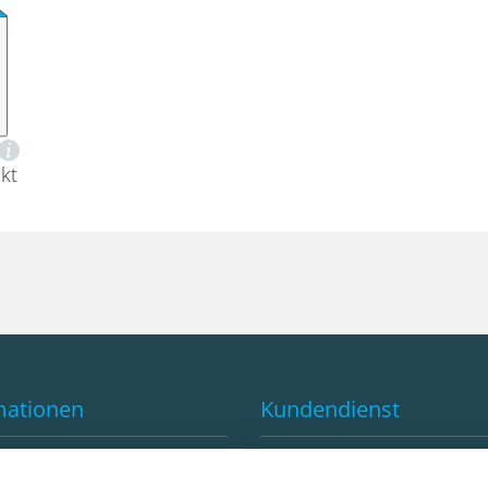
kt
mationen
Kundendienst
e von GLOBAL-PRINT
Kontakt
d
FAQ