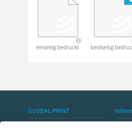
einseitig bedruckt
beidseitig bedruc
GLOBAL-PRINT
Infor
Impressum
Vorteil
AGB's
Versan