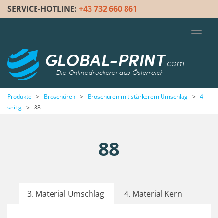
SERVICE-HOTLINE:
+43 732 660 861
Toggl
navig
GLOBAL-PRINT
.com
Die Onlinedruckerei aus Österreich
Produkte
>
Broschüren
>
Broschüren mit stärkerem Umschlag
>
4-
seitig
>
88
88
3. Material Umschlag
4. Material Kern
5. F