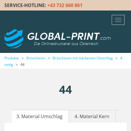
SERVICE-HOTLINE:
+43 732 660 861
Toggl
navig
GLOBAL-PRINT
.com
Die Onlinedruckerei aus Österreich
Produkte
>
Broschüren
>
Broschüren mit stärkerem Umschlag
>
4-
seitig
>
44
44
3. Material Umschlag
4. Material Kern
5. F