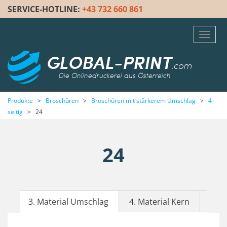
SERVICE-HOTLINE:
+43 732 660 861
Toggl
navig
GLOBAL-PRINT
.com
Die Onlinedruckerei aus Österreich
Produkte
>
Broschüren
>
Broschüren mit stärkerem Umschlag
>
4-
seitig
>
24
24
3. Material Umschlag
4. Material Kern
5. F