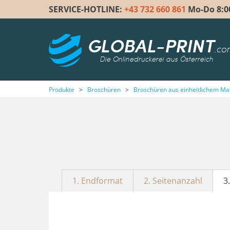
SERVICE-HOTLINE:
+43 732 660 861
Mo-Do 8:00 
GLOBAL-PRINT
.co
Die Onlinedruckerei aus Österreich
Produkte
>
Broschüren
>
Broschüren aus einheitlichem Mat
1. Endformat
2. Seitenanzahl
3