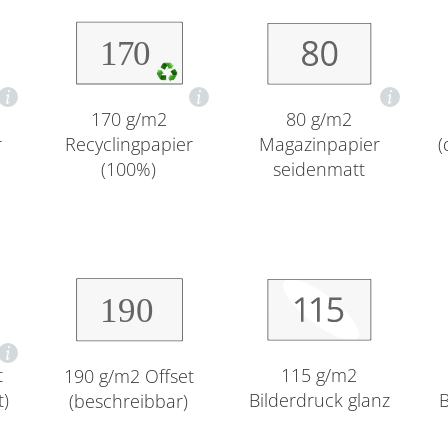
80 g/m2
170 g/m2
Magazinpapier
(
r
Recyclingpapier
seidenmatt
(100%)
t
115 g/m2
190 g/m2 Offset
t)
Bilderdruck glanz
B
(beschreibbar)