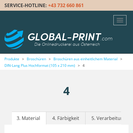
SERVICE-HOTLINE:
+43 732 660 861
Toggl
navig
GLOBAL-PRINT
.com
Die Onlinedruckerei aus Österreich
Produkte
>
Broschüren
>
Broschüren aus einheitlichem Material
>
DIN-Lang Plus Hochformat (105 x 210 mm)
>
4
4
3. Material
4. Färbigkeit
5. Verarbeitung