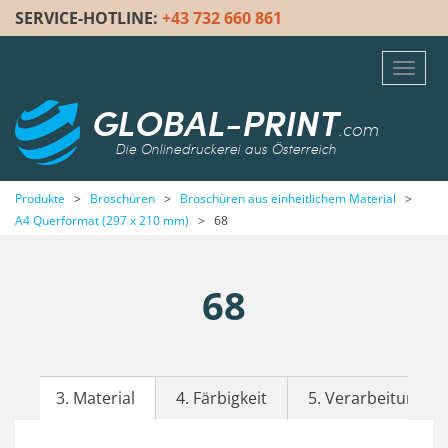
SERVICE-HOTLINE:
+43 732 660 861
Toggl
navig
GLOBAL-PRINT
.com
Die Onlinedruckerei aus Österreich
Produkte
>
Broschüren
>
Broschüren aus einheitlichem Material
>
A4 Querformat (297 x 210 mm)
>
68
68
3. Material
4. Färbigkeit
5. Verarbeitung