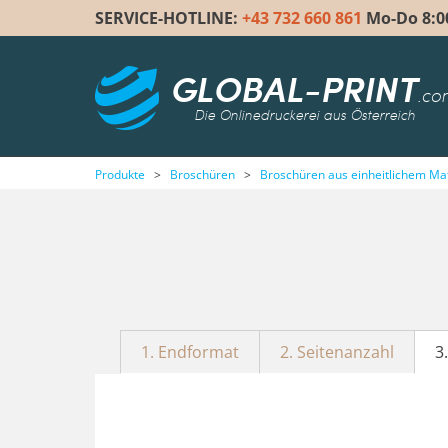
SERVICE-HOTLINE:
+43 732 660 861
Mo-Do 8:00 
GLOBAL-PRINT
.co
Die Onlinedruckerei aus Österreich
Produkte
>
Broschüren
>
Broschüren aus einheitlichem Mat
1. Endformat
2. Seitenanzahl
3