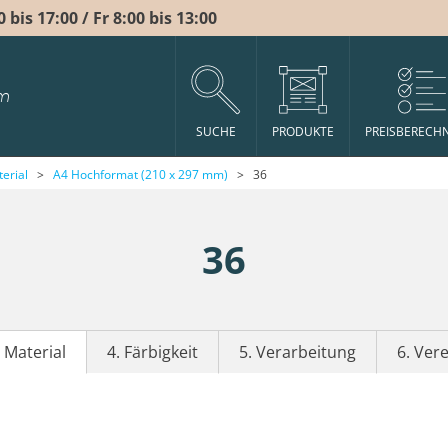
bis 17:00 / Fr 8:00 bis 13:00
m
SUCHE
PRODUKTE
PREISBERECH
erial
>
A4 Hochformat (210 x 297 mm)
>
36
36
. Material
4. Färbigkeit
5. Verarbeitung
6. Ver