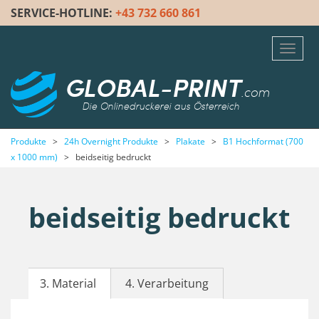
SERVICE-HOTLINE:
+43 732 660 861
Toggl
navig
GLOBAL-PRINT
.com
Die Onlinedruckerei aus Österreich
Produkte
>
24h Overnight Produkte
>
Plakate
>
B1 Hochformat (700
x 1000 mm)
>
beidseitig bedruckt
beidseitig bedruckt
3. Material
4. Verarbeitung