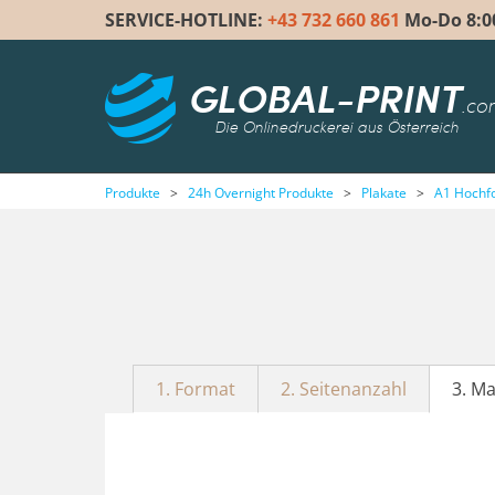
SERVICE-HOTLINE:
+43 732 660 861
Mo-Do 8:00 
GLOBAL-PRINT
.co
Die Onlinedruckerei aus Österreich
Produkte
>
24h Overnight Produkte
>
Plakate
>
A1 Hochf
1. Format
2. Seitenanzahl
3. Ma