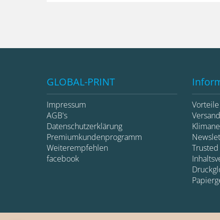
GLOBAL-PRINT
Infor
Impressum
Vorteil
AGB's
Versan
Datenschutzerklärung
Klimane
Premiumkundenprogramm
Newsle
Weiterempfehlen
Trusted
facebook
Inhaltsv
Druckglo
Papierg