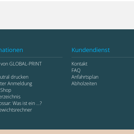
mationen
Kundendienst
e von GLOBAL-PRINT
Kontakt
d
FAQ
utral drucken
Anfahrtsplan
tter Anmeldung
Abholzeiten
 Shop
erzeichnis
ssar: Was ist ein ...?
ewichtsrechner