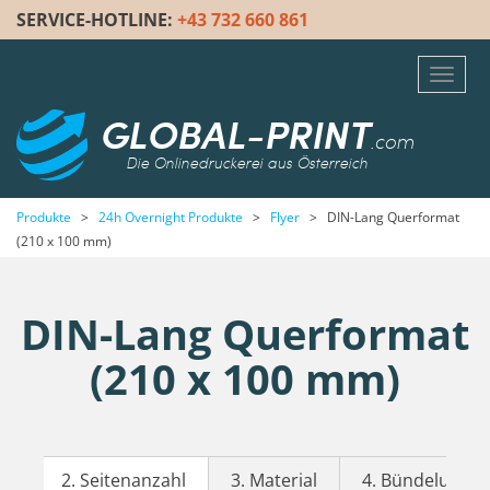
SERVICE-HOTLINE:
+43 732 660 861
Toggl
navig
GLOBAL-PRINT
.com
Die Onlinedruckerei aus Österreich
Produkte
>
24h Overnight Produkte
>
Flyer
>
DIN-Lang Querformat
(210 x 100 mm)
DIN-Lang Querformat
(210 x 100 mm)
2. Seitenanzahl
3. Material
4. Bündelung