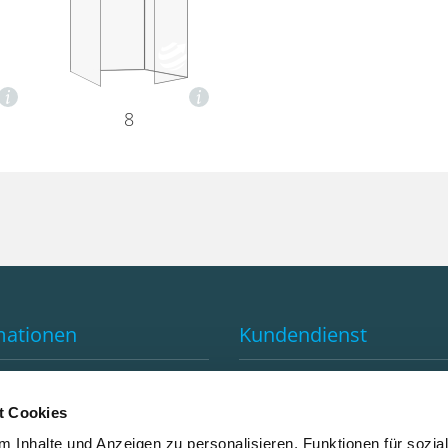
8
mationen
Kundendienst
e von GLOBAL-PRINT
Kontakt
d
FAQ
t Cookies
utral drucken
Anfahrtsplan
 Inhalte und Anzeigen zu personalisieren, Funktionen für sozia
tter Anmeldung
Abholzeiten