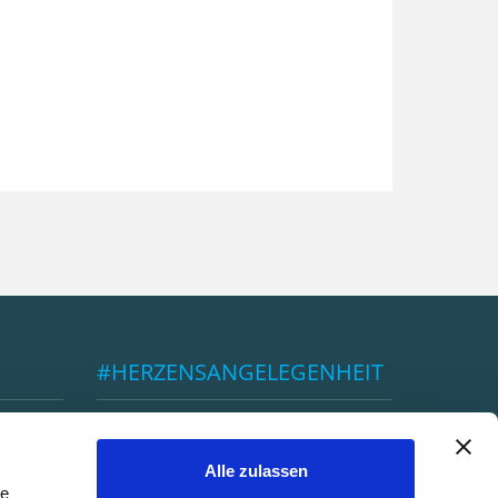
#HERZENSANGELEGENHEIT
ÖBSV
Alle zulassen
le