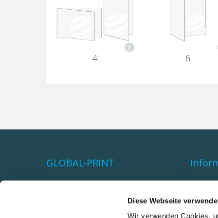
4
6
GLOBAL-PRINT
Infor
Impressum
Vorteil
AGB's
Versan
Diese Webseite verwende
Datenschutzerklärung
Klimane
Wir verwenden Cookies, um
Premiumkundenprogramm
Newsle