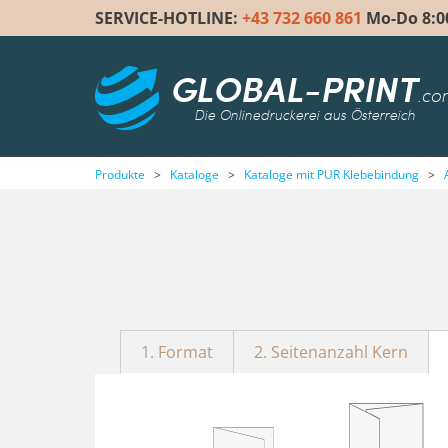
SERVICE-HOTLINE:
+43 732 660 861
Mo-Do 8:00 
GLOBAL-PRINT
.co
Die Onlinedruckerei aus Österreich
Produkte
>
Kataloge
>
Kataloge mit PUR Klebebindung
>
1. Format
2. Seitenanzahl Kern