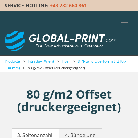
SERVICE-HOTLINE:
+43 732 660 861
Toggl
navig
GLOBAL-PRINT
.com
Die Onlinedruckerei aus Österreich
Produkte
>
Intraday (Wien)
>
Flyer
>
DIN-Lang Querformat (210 x
100 mm)
>
80 g/m2 Offset (druckergeeignet)
80 g/m2 Offset
(druckergeeignet)
3. Seitenanzahl
4. Bündelung