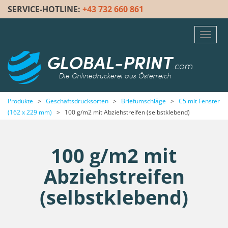
SERVICE-HOTLINE:
+43 732 660 861
Toggl
navig
GLOBAL-PRINT
.com
Die Onlinedruckerei aus Österreich
Produkte
>
Geschäftsdrucksorten
>
Briefumschläge
>
C5 mit Fenster
(162 x 229 mm)
>
100 g/m2 mit Abziehstreifen (selbstklebend)
100 g/m2 mit
Abziehstreifen
(selbstklebend)