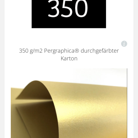
350 g/m2 Pergraphica® durchgefärbter
Karton