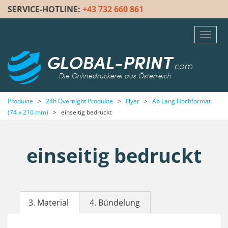
SERVICE-HOTLINE:
+43 732 660 861
Toggl
navig
GLOBAL-PRINT
.com
Die Onlinedruckerei aus Österreich
Produkte
>
24h Overnight Produkte
>
Flyer
>
A6 Lang Hochformat
(74 x 210 mm)
>
einseitig bedruckt
einseitig bedruckt
3. Material
4. Bündelung