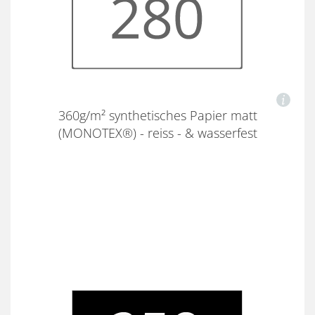
360g/m² synthetisches Papier matt
(MONOTEX®) - reiss - & wasserfest